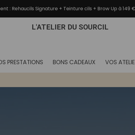
t : Rehaucils Signature + Teinture cils + Brow Up à 149 €
OS PRESTATIONS
BONS CADEAUX
VOS ATELI