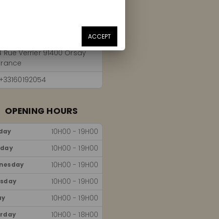
ACCEPT
4 Rue Verrier 91400 Orsay
France
+33160192054
OPENING HOURS
10H00 - 19H00
day
10H00 - 19H00
sday
10H00 - 19H00
nesday
10H00 - 19H00
rsday
10H00 - 19H00
ay
10H00 - 18H00
urday