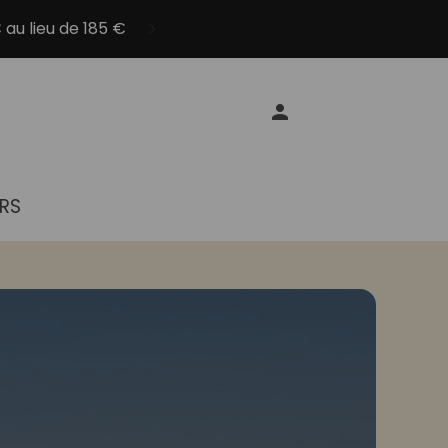
 au lieu de 185 €
ERS