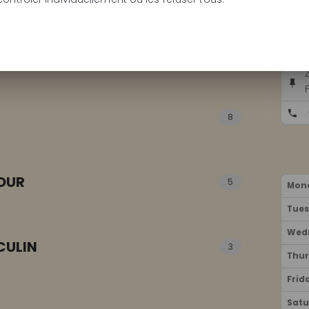
INTURE
6
1
8
•
25.00€
15 min
r of your eyelashes, eyelash
that enhances the look. For
BOOK NOW
ended and coloured for a
3
OUR
5
Mon
Tue
4
Wed
NG
4
CULIN
3
Thu
CILS
Frid
10
ER
4
Sat